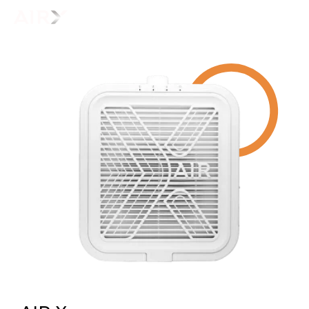
AIR X
Инновационный пылесос для
маникюра - AIR Х Турбо
Купить оптом
Купить в розницу