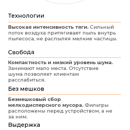
Даю согласие на обработку персональных данных и
согласен с
Политикой конфиденциальности
Оставить
заявку
НАШИ КОНТАКТЫ
Звоните
8 (800) 550 - 77 - 67
Пишите
INFO@AIRX.RU
Мы работаем
ПН - ПТ с 9.00 до 18.00
г. Красноярск,
ул. Маерчака 16,
офис 724, 7 этаж