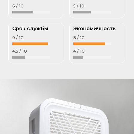
USB
Размеры
Вес
зарядка
240х215х60 мм
0, 82 кг
Мощность
48 Ватт
Напряжение
100-240 В АС
Частота
50/60 Гц
Выход
24 В - 2 А
Шумность
60 dB
Скорость
3000/3400/3800
крыльчатки
об/мин
Давление воздуха
353-400 Ра
Купить в розницу
Купить оптом