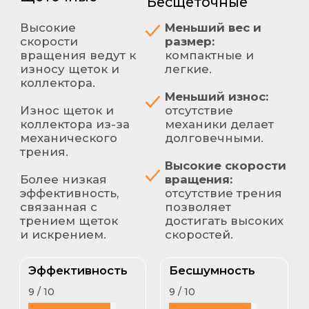
Air X Tурбо
Надежный, тихий и долговечный
бесщеточный маникюрный пылесос