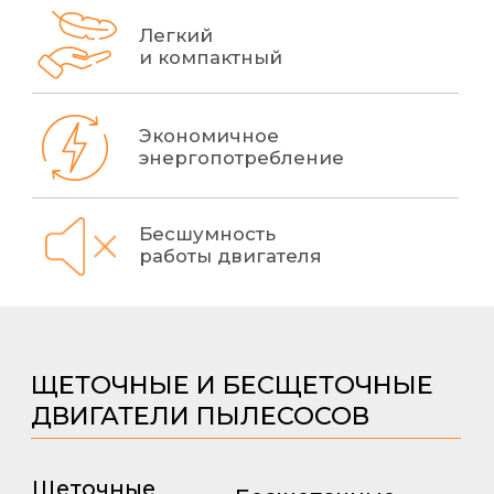
износу щеток и
легкие.
коллектора.
Меньший износ:
Износ щеток и
отсутствие
коллектора из-за
механики делает
механического
долговечными.
трения.
Высокие скорости
Более низкая
вращения:
эффективность,
отсутствие трения
связанная с
позволяет
трением щеток
достигать высоких
и искрением.
скоростей.
Эффективность
Бесшумность
9 / 10
9 / 10
6 / 10
5 / 10
Срок службы
Экономичность
9 / 10
8 / 10
4.5 / 10
4 / 10