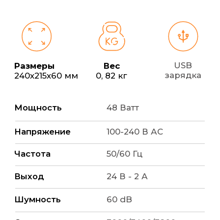
Технологии
Высокая интенсивность тяги.
Сильный
поток воздуха притягивает пыль внутрь
пылесоса, не распыляя мелкие частицы.
Свобода
Компактность и низкий уровень шума.
Занимают мало места. Отсутствие
шума позволяет клиентам
расслабиться.
Без мешков
Безмешковый сбор
мелкодисперсного мусора.
Фильтры
расположены перед устройством, а не
за ним.
Выдержка
Долговечность.
Высокая степень
стойкости к износу и прочность
позволяют выдерживать интенсивные
нагрузки длительное время.