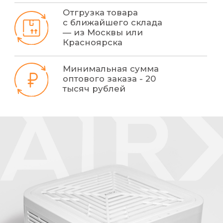
ООО «Ти энд эйч»
ИНН 24651 58883
Политика
конфиденциальности
КПП 246501 001
Навигация
Каталог
Дистрибьюторы
Пылесос
AIR X Tурбо
Купить оптом
Лампы для маникюра
Статьи
Офисы
Контакты
г. Москва,
8 (800) - 550 - 77 - 67
Старокаширское
шоссе, 2к2, офис 214
info@airx.ru
г. Красноярск,
ПН-ПТ с 9.00 до 18.00
ул. Маерчака 16,
офис 724, 7 этаж