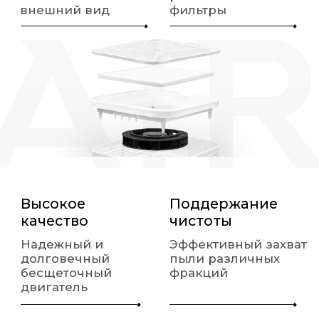
долговечный
пыли различных
бесщеточный
фракций
двигатель
Легкий
и компактный
Экономичное
энергопотребление
Бесшумность
работы двигателя
ЩЕТОЧНЫЕ И БЕСЩЕТОЧНЫЕ
ДВИГАТЕЛИ ПЫЛЕСОСОВ
Щеточные
Бесщеточные
Высокие
Меньший вес и
скорости
размер:
вращения ведут к
компактные и